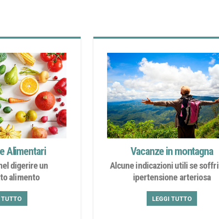
e Alimentari
Vacanze in montagna
 nel digerire un
Alcune indicazioni utili se soffri
to alimento
ipertensione arteriosa
I TUTTO
LEGGI TUTTO